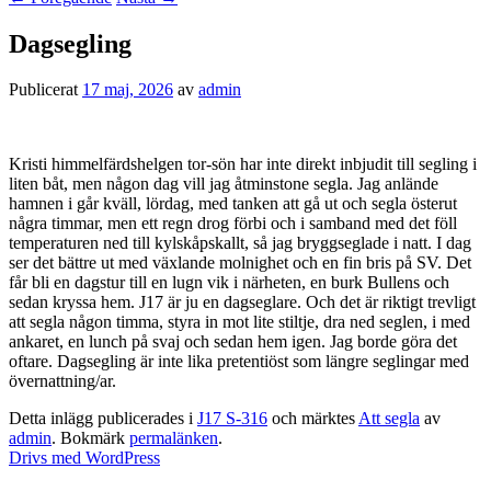
Dagsegling
Publicerat
17 maj, 2026
av
admin
Kristi himmelfärdshelgen tor-sön har inte direkt inbjudit till segling i
liten båt, men någon dag vill jag åtminstone segla. Jag anlände
hamnen i går kväll, lördag, med tanken att gå ut och segla österut
några timmar, men ett regn drog förbi och i samband med det föll
temperaturen ned till kylskåpskallt, så jag bryggseglade i natt. I dag
ser det bättre ut med växlande molnighet och en fin bris på SV. Det
får bli en dagstur till en lugn vik i närheten, en burk Bullens och
sedan kryssa hem. J17 är ju en dagseglare. Och det är riktigt trevligt
att segla någon timma, styra in mot lite stiltje, dra ned seglen, i med
ankaret, en lunch på svaj och sedan hem igen. Jag borde göra det
oftare. Dagsegling är inte lika pretentiöst som längre seglingar med
övernattning/ar.
Detta inlägg publicerades i
J17 S-316
och märktes
Att segla
av
admin
. Bokmärk
permalänken
.
Drivs med WordPress