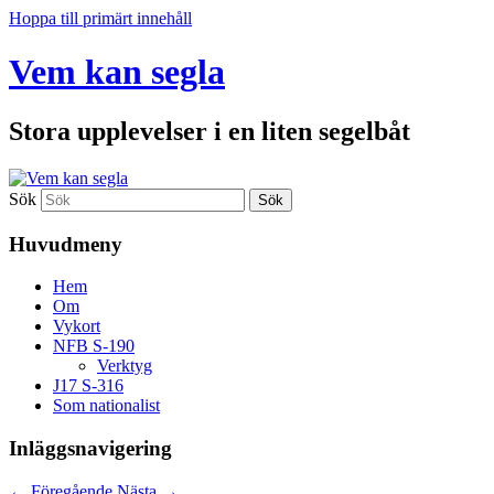
Hoppa till primärt innehåll
Vem kan segla
Stora upplevelser i en liten segelbåt
Sök
Huvudmeny
Hem
Om
Vykort
NFB S-190
Verktyg
J17 S-316
Som nationalist
Inläggsnavigering
←
Föregående
Nästa
→