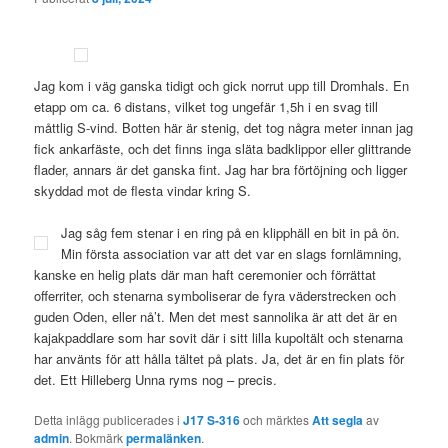
Jag kom i väg ganska tidigt och gick norrut upp till Dromhals. En
etapp om ca. 6 distans, vilket tog ungefär 1,5h i en svag till
måttlig S-vind. Botten här är stenig, det tog några meter innan jag
fick ankarfäste, och det finns inga släta badklippor eller glittrande
flader, annars är det ganska fint. Jag har bra förtöjning och ligger
skyddad mot de flesta vindar kring S.
Jag såg fem stenar i en ring på en klipphäll en bit in på ön.
Min första association var att det var en slags fornlämning,
kanske en helig plats där man haft ceremonier och förrättat
offerriter, och stenarna symboliserar de fyra väderstrecken och
guden Oden, eller nå’t. Men det mest sannolika är att det är en
kajakpaddlare som har sovit där i sitt lilla kupoltält och stenarna
har använts för att hålla tältet på plats. Ja, det är en fin plats för
det. Ett Hilleberg Unna ryms nog – precis.
Detta inlägg publicerades i
J17 S-316
och märktes
Att segla
av
admin
. Bokmärk
permalänken
.