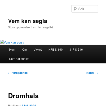
Hoppa
till
Sök
primärt
innehåll
Vem kan segla
Stora upplevelser i en liten segelbåt
Huvudmeny
Hem
Om
Vykort
NFB S-190
J17 S-316
Som nationalist
Inläggsnavigering
←
Föregående
Nästa
→
Dromhals
Publicerat
8 juli, 2024