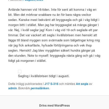
Anlände hamnen vid 16-tiden. Inte för sent att komma i väg en
bit. Men det mörknar snabbare nu än för bara några veckor
sedan. Kanske mest bekvämt att bryggsegla och gå i väg tidigt i
morgon bitti i stället. Men jag har bryggseglat så många gånger i
vår. Nej, i kväll seglar jag! Kom i väg vid 19 och seglade ett par
timmar. Det var vackert att segla i kvällsbrisen men hemskt att
lägga till bland myggen som svärmade som bålgetingar kring mig
när jag fick ankarfäste, hyfsade förtöjningarna och vek ihop
seglen. Hemskt! Jag blev myggbiten säkert hundra gånger på
den stunden. Note to myself: bryggsegla nästa gång och gå i väg
tidigt på morgonen i stället.
Segling i kvällsbrisen tidigt i augusti.
Detta inlägg publicerades i
J17 S-316
och märktes
Att segla
av
admin
. Bokmärk
permalänken
.
Drivs med WordPress