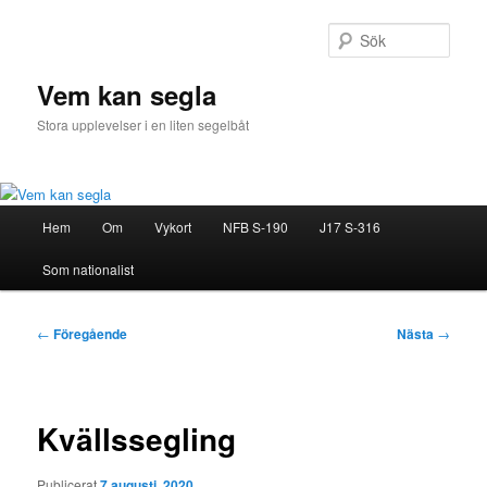
Hoppa
till
Sök
primärt
innehåll
Vem kan segla
Stora upplevelser i en liten segelbåt
Huvudmeny
Hem
Om
Vykort
NFB S-190
J17 S-316
Som nationalist
Inläggsnavigering
←
Föregående
Nästa
→
Kvällssegling
Publicerat
7 augusti, 2020