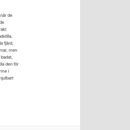
 när de
ade
rakt
stilla.
a fjärd,
mmar, men
 badat,
alla den för
rme i
njutbart