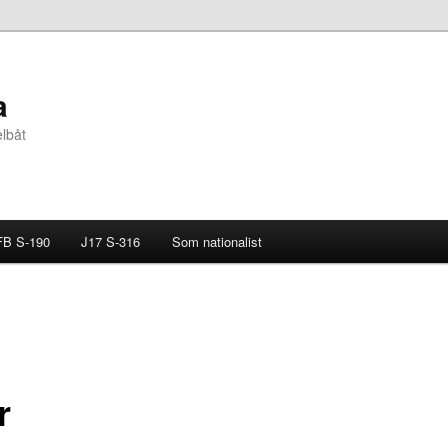
a
elbåt
B S-190
J17 S-316
Som nationalist
r