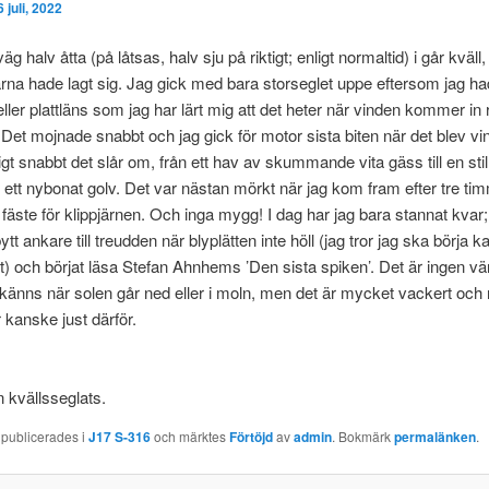
6 juli, 2022
g halv åtta (på låtsas, halv sju på riktigt; enligt normaltid) i går kväll,
rna hade lagt sig. Jag gick med bara storseglet uppe eftersom jag h
ller plattläns som jag har lärt mig att det heter när vinden kommer in 
. Det mojnade snabbt och jag gick för motor sista biten när det blev vind
gt snabbt det slår om, från ett hav av skummande vita gäss till en still
ett nybonat golv. Det var nästan mörkt när jag kom fram efter tre ti
e fäste för klippjärnen. Och inga mygg! I dag har jag bara stannat kvar;
 bytt ankare till treudden när blyplätten inte höll (jag tror jag ska börja k
ist) och börjat läsa Stefan Ahnhems ’Den sista spiken’. Det är ingen vä
t känns när solen går ned eller i moln, men det är mycket vackert och 
r kanske just därför.
 kvällsseglats.
 publicerades i
J17 S-316
och märktes
Förtöjd
av
admin
. Bokmärk
permalänken
.