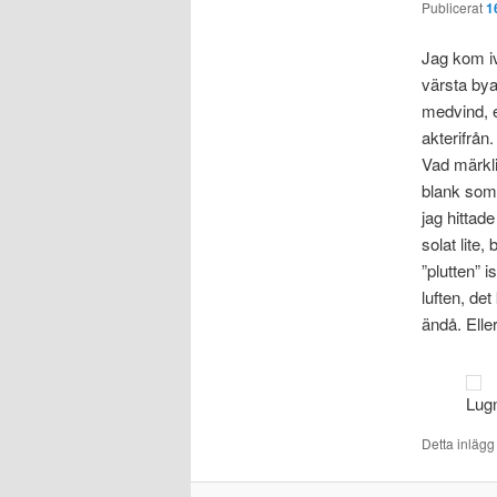
Publicerat
1
Jag kom ivä
värsta bya
medvind, e
akterifrån
Vad märkli
blank som 
jag hittad
solat lite,
”plutten” 
luften, de
ändå. Elle
Lugn
Detta inlägg