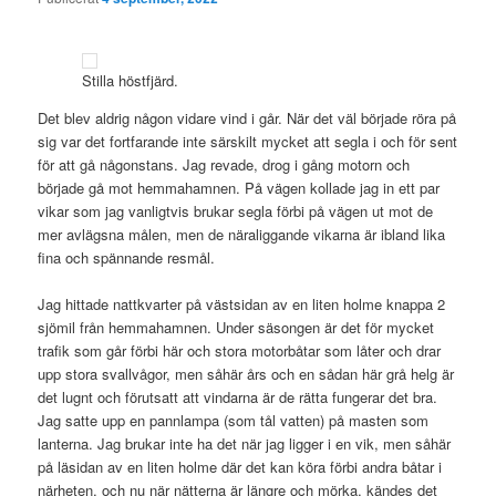
Stilla höstfjärd.
Det blev aldrig någon vidare vind i går. När det väl började röra på
sig var det fortfarande inte särskilt mycket att segla i och för sent
för att gå någonstans. Jag revade, drog i gång motorn och
började gå mot hemmahamnen. På vägen kollade jag in ett par
vikar som jag vanligtvis brukar segla förbi på vägen ut mot de
mer avlägsna målen, men de näraliggande vikarna är ibland lika
fina och spännande resmål.
Jag hittade nattkvarter på västsidan av en liten holme knappa 2
sjömil från hemmahamnen. Under säsongen är det för mycket
trafik som går förbi här och stora motorbåtar som låter och drar
upp stora svallvågor, men såhär års och en sådan här grå helg är
det lugnt och förutsatt att vindarna är de rätta fungerar det bra.
Jag satte upp en pannlampa (som tål vatten) på masten som
lanterna. Jag brukar inte ha det när jag ligger i en vik, men såhär
på läsidan av en liten holme där det kan köra förbi andra båtar i
närheten, och nu när nätterna är längre och mörka, kändes det