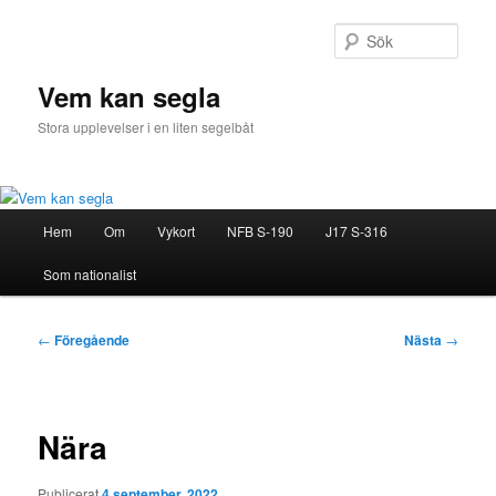
Hoppa
till
Sök
primärt
innehåll
Vem kan segla
Stora upplevelser i en liten segelbåt
Huvudmeny
Hem
Om
Vykort
NFB S-190
J17 S-316
Som nationalist
Inläggsnavigering
←
Föregående
Nästa
→
Nära
Publicerat
4 september, 2022