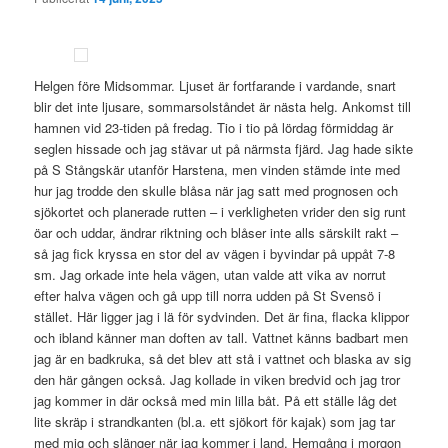
Helgen före Midsommar. Ljuset är fortfarande i vardande, snart
blir det inte ljusare, sommarsolståndet är nästa helg. Ankomst till
hamnen vid 23-tiden på fredag. Tio i tio på lördag förmiddag är
seglen hissade och jag stävar ut på närmsta fjärd. Jag hade sikte
på S Stångskär utanför Harstena, men vinden stämde inte med
hur jag trodde den skulle blåsa när jag satt med prognosen och
sjökortet och planerade rutten – i verkligheten vrider den sig runt
öar och uddar, ändrar riktning och blåser inte alls särskilt rakt –
så jag fick kryssa en stor del av vägen i byvindar på uppåt 7-8
sm. Jag orkade inte hela vägen, utan valde att vika av norrut
efter halva vägen och gå upp till norra udden på St Svensö i
stället. Här ligger jag i lä för sydvinden. Det är fina, flacka klippor
och ibland känner man doften av tall. Vattnet känns badbart men
jag är en badkruka, så det blev att stå i vattnet och blaska av sig
den här gången också. Jag kollade in viken bredvid och jag tror
jag kommer in där också med min lilla båt. På ett ställe låg det
lite skräp i strandkanten (bl.a. ett sjökort för kajak) som jag tar
med mig och slänger när jag kommer i land. Hemgång i morgon