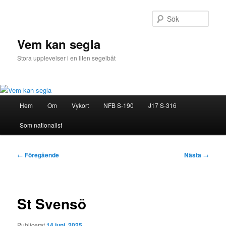
Hoppa
till
Sök
primärt
innehåll
Vem kan segla
Stora upplevelser i en liten segelbåt
Huvudmeny
Hem
Om
Vykort
NFB S-190
J17 S-316
Som nationalist
Inläggsnavigering
←
Föregående
Nästa
→
St Svensö
Publicerat
14 juni, 2025