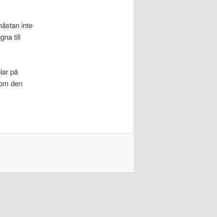
nästan inte
na till
lar på
h om den