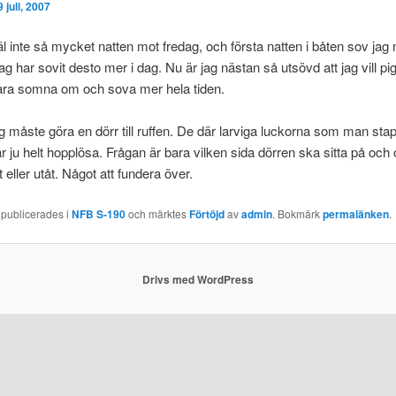
9 juli, 2007
l inte så mycket natten mot fredag, och första natten i båten sov jag 
ag har sovit desto mer i dag. Nu är jag nästan så utsövd att jag vill pigg
bara somna om och sova mer hela tiden.
ag måste göra en dörr till ruffen. De där larviga luckorna som man stap
r ju helt hopplösa. Frågan är bara vilken sida dörren ska sitta på oc
 eller utåt. Något att fundera över.
 publicerades i
NFB S-190
och märktes
Förtöjd
av
admin
. Bokmärk
permalänken
.
Drivs med WordPress