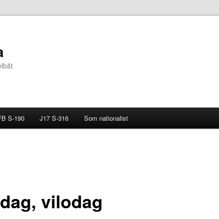
a
elbåt
B S-190
J17 S-316
Som nationalist
dag, vilodag