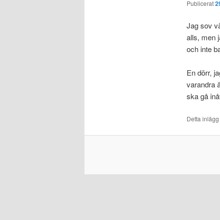
Publicerat
2
Jag sov vä
alls, men j
och inte 
En dörr, j
varandra ä
ska gå inåt
Detta inlägg