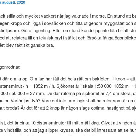
5 augusti, 2020
 helt stilla och mycket vackert när jag vaknade i morse. En stund att 
egen kropp och ligga i sovsäcken och titta ut genom myggnätet och s
ir ljusare. Göra ingenting. Efter en stund kunde jag inte låta bli att st
d att relatera till en teknisk pryl i stället och försöka fånga ögonblic
det blev faktiskt ganska bra.
gonrodnad.
 där om knop. Om jag har fått det hela rätt om bakfoten: 1 knop = at
istansminut / h = 1852 m / h. Sjökortet är i skala 1:50 000, 1852 m =
00 / 50 000 = 37 mm. De där rutorna på sjökortet är 7,4 cm stora, d
uter. Varför just två? Vore det inte mer logiskt att ha rutor som är en (
ut breda? Är det för att 2 knop är någon slags optimal hastighet på s
t, det är cirka 10 distansminuter till mitt mål i dag. Givet att vinden ä
 inte vindstilla, och att jag slipper kryssa, ska det bli intressant att se hur