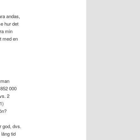
bara andas,
e hur det
öra min
ket med en
t man
 1852 000
vs. 2
1)
jön?
r god, dvs.
 lång tid