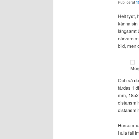
Publicerat
1
Helt tyst,
känna sin 
långsamt bl
närvaro me
bild, men 
Mor
Och så det
färdas 1 d
mm, 1852 0
distansmin
distansmin
Hursomhels
i alla fall