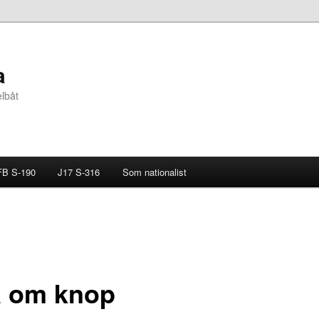
a
elbåt
B S-190
J17 S-316
Som nationalist
a om knop