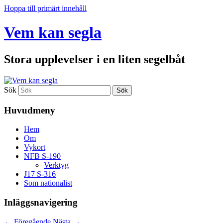
Hoppa till primärt innehåll
Vem kan segla
Stora upplevelser i en liten segelbåt
Sök
Huvudmeny
Hem
Om
Vykort
NFB S-190
Verktyg
J17 S-316
Som nationalist
Inläggsnavigering
←
Föregående
Nästa
→