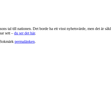
s tal till nationen. Det borde ha ett visst nyhetsvärde, men det är såkl
har sett –
du ser det här
.
 Bokmärk
permalänken
.