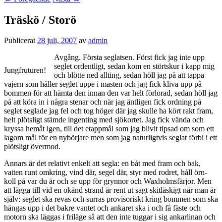
Träskö / Storö
Publicerat
28 juli, 2007
av
admin
Avgång. Första seglatsen. Först fick jag inte upp
seglet ordentligt, sedan kom en störtskur i kapp mig
Jungfruturen!
och blötte ned allting, sedan höll jag på att tappa
vajern som håller seglet uppe i masten och jag fick kliva upp på
bommen för att hämta den innan den var helt förlorad, sedan höll jag
på att köra in i några stenar och när jag äntligen fick ordning på
seglet seglade jag fel och tog höger där jag skulle ha kört rakt fram,
helt plötsligt stämde ingenting med sjökortet. Jag fick vända och
kryssa hemåt igen, till det etappmål som jag blivit tipsad om som ett
lagom mål för en nybörjare men som jag naturligtvis seglat förbi i ett
plötsligt övermod.
Annars är det relativt enkelt att segla: en båt med fram och bak,
vatten runt omkring, vind där, segel där, styr med rodret, håll örn-
koll på var du är och se upp för grynnor och Waxholmsfärjor. Men
att lägga till vid en okänd strand är rent ut sagt skitläskigt när man är
själv: seglet ska revas och surras provisoriskt kring bommen som ska
hängas upp i det bakre vantet och ankaret ska i och få fäste och
motorn ska läggas i friläge så att den inte tuggar i sig ankarlinan och