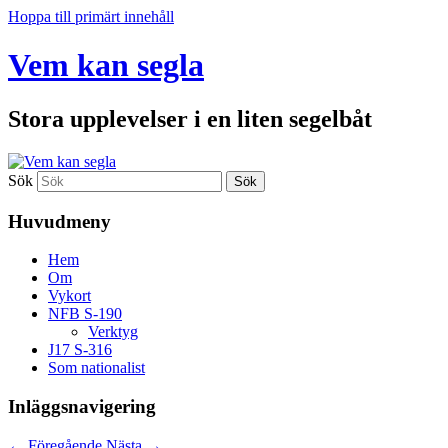
Hoppa till primärt innehåll
Vem kan segla
Stora upplevelser i en liten segelbåt
Sök
Huvudmeny
Hem
Om
Vykort
NFB S-190
Verktyg
J17 S-316
Som nationalist
Inläggsnavigering
←
Föregående
Nästa
→