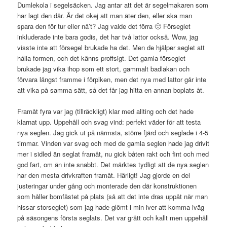
Dumlekola i segelsäcken. Jag antar att det är segelmakaren som
har lagt den där. Är det okej att man äter den, eller ska man
spara den för tur eller nå’t? Jag valde det förra 🙂 Förseglet
inkluderade inte bara godis, det har två lattor också. Wow, jag
visste inte att försegel brukade ha det. Men de hjälper seglet att
hålla formen, och det känns proffsigt. Det gamla förseglet
brukade jag vika ihop som ett stort, gammalt badlakan och
förvara längst framme i förpiken, men det nya med lattor går inte
att vika på samma sätt, så det får jag hitta en annan boplats åt.
Framåt fyra var jag (tillräckligt) klar med allting och det hade
klarnat upp. Uppehåll och svag vind: perfekt väder för att testa
nya seglen. Jag gick ut på närmsta, större fjärd och seglade i 4-5
timmar. Vinden var svag och med de gamla seglen hade jag drivit
mer i sidled än seglat framåt, nu gick båten rakt och fint och med
god fart, om än inte snabbt. Det märktes tydligt att de nya seglen
har den mesta drivkraften framåt. Härligt! Jag gjorde en del
justeringar under gång och monterade den där konstruktionen
som håller bomfästet på plats (så att det inte dras uppåt när man
hissar storseglet) som jag hade glömt i min iver att komma iväg
på säsongens första seglats. Det var grått och kallt men uppehåll