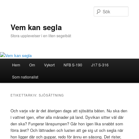
Hoppa
Hoppa
till
till
Sök
primärt
sekundärt
innehåll
innehåll
Vem kan segla
Stora upplevelser i en liten segelbåt
Huvudmeny
Hem
Om
Vykort
NFB S-190
J17 S-316
Som nationalist
ETIKETTARKIV:
SJÖSÄTTNING
Och varje vår är det återigen dags att sjösätta båten. Nu ska den
i vattnet igen, efter alla månader på land. Dyvikan sitter väl där
den ska? Fungerar länspumpen? Går hon igen lika snabbt som
förra året? Och lättnaden och lusten att ge sig ut och segla när
hon ligger där och guppar, redo för ännu en säsong. Det rister,