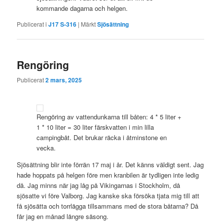
kommande dagarna och helgen.
Publicerat i
J17 S-316
|
Märkt
Sjösättning
Rengöring
Publicerat
2 mars, 2025
Rengöring av vattendunkarna till båten: 4 * 5 liter +
1 * 10 liter = 30 liter färskvatten i min lilla
campingbåt. Det brukar räcka i åtminstone en
vecka.
Sjösättning blir inte förrän 17 maj i år. Det känns väldigt sent. Jag
hade hoppats på helgen före men kranbilen är tydligen inte ledig
då. Jag minns när jag låg på Vikingarnas i Stockholm, då
sjösatte vi före Valborg. Jag kanske ska försöka tjata mig till att
få sjösätta och torrlägga tillsammans med de stora båtarna? Då
får jag en månad längre säsong.