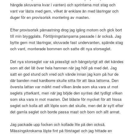
hängde skruvarna kvar i vanten) och sprintarna mot stag och
vant var låsta med gem, vilket är enklare än med låsringar och
duger för en provisorisk montering av masten.
Efter provisorisk påmastning drog jag igång motorn och gick bort
till min bryggplats. Förtöjningstamparna passade i år också. Jag
bytte gem mot låsringar, skruvade fast undervanten, spände stag
och vant, monterade bommen och satte dit nya storseglet.
Det nya storseglet var så prassligt och bångstyrigt att det kändes
som att det lät över hela hamnen när jag höll på med det. Jag
satt en god stund och vred och vände innan jag kom på hur de
där banden med kardborre skulle sitta för att låsa lattorna. Den
översta lattan var märkt med vilken ände som ska vara ut mot
seglets ytterkant, men när jag böjde den syntes det tydligt vilken
som ska vara in mot masten. Det blåste för mycket för att hissa
seglet och kolla att allt löpte som det skulle, men det är sytt efter
det gamla seglet och borde passa mast och bom och allt annat.
Jag packade upp focken och kollade lite på den också.
Mässingskrokarna löpte fint på förstaget och jag hittade en