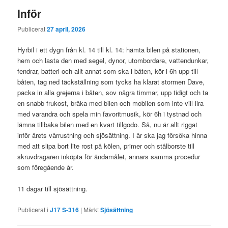
Inför
Publicerat
27 april, 2026
Hyrbil i ett dygn från kl. 14 till kl. 14: hämta bilen på stationen,
hem och lasta den med segel, dynor, utombordare, vattendunkar,
fendrar, batteri och allt annat som ska i båten, kör i 6h upp till
båten, tag ned täckställning som tycks ha klarat stormen Dave,
packa in alla grejerna i båten, sov några timmar, upp tidigt och ta
en snabb frukost, bråka med bilen och mobilen som inte vill lira
med varandra och spela min favoritmusik, kör 6h i tystnad och
lämna tillbaka bilen med en kvart tillgodo. Så, nu är allt riggat
inför årets vårrustning och sjösättning. I år ska jag försöka hinna
med att slipa bort lite rost på kölen, primer och stålborste till
skruvdragaren inköpta för ändamålet, annars samma procedur
som föregående år.
11 dagar till sjösättning.
Publicerat i
J17 S-316
|
Märkt
Sjösättning