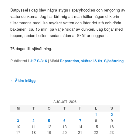
Båtpyssel i dag blev några stygn i sparyhood:en och rengöring av
vattendunkarna. Jag har lärt mig att man häller någon dl klorin
tillsammans med lika mycket vatten och låter det stå och döda
bakterier i ca. 15 min. på varje ”sida” av dunken. Jag börjar med
toppen, sedan botten, sedan sidorna. Skölj ur noggrant.
76 dagar till sjösättning.
Publicerat i
J17 S-316
|
Märkt
Reparation, skötsel & fix
,
Sjösättning
Inläggsnavigering
←
Äldre inlägg
AUGUSTI 2026
M
T
O
T
F
L
S
1
2
3
4
5
6
7
8
9
10
11
12
13
14
15
16
17
18
19
20
21
22
23