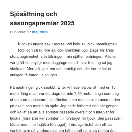
Sjösättning och
säsongspremiär 2025
Publicerat
17 maj, 2025
Klockan ringde sex i morse, vid halv sju gick hamnkapten
förbi och strax före sju dök kranbilen upp. Dags för årets
stora begivenhet: sjösättningen, min sjätte i ordningen. Vädret
var grått och kyligt med duggregn och till slut frös jag så jag
skakade. Men allt gick bra och smidigt och det var skönt att
äntligen få båten i sjön igen.
Påmastningen gick snabbt. Efter vi hade hjälpts åt med en 15
meter lång mast var det dags för min 7,60 meter långa som såg
ut som en tandpetare i jämförelse; som man skulle kunna ta den
på axeln och masta på själv. Jag hade förberett den här gången
och kollat så att alla sprintar passade överallt och inte var för
tjocka (förra året var sprinten till förstaget för tjock, den passade i
fästet men inte i själva förstaget). Förstagsfästet och ett par
vantskruvar på vardera sida om båten satt på plats (första året