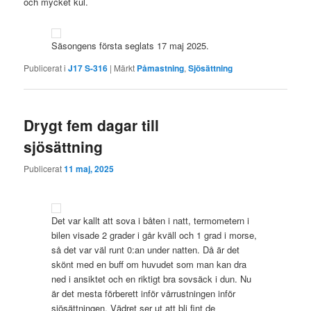
och mycket kul.
Säsongens första seglats 17 maj 2025.
Publicerat i
J17 S-316
|
Märkt
Påmastning
,
Sjösättning
Drygt fem dagar till
sjösättning
Publicerat
11 maj, 2025
Det var kallt att sova i båten i natt, termometern i
bilen visade 2 grader i går kväll och 1 grad i morse,
så det var väl runt 0:an under natten. Då är det
skönt med en buff om huvudet som man kan dra
ned i ansiktet och en riktigt bra sovsäck i dun. Nu
är det mesta förberett inför vårrustningen inför
sjösättningen. Vädret ser ut att bli fint de