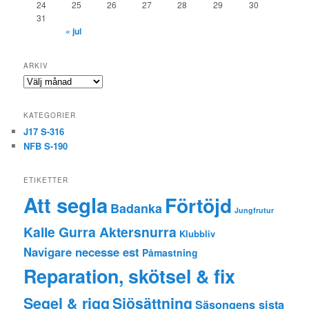
24
25
26
27
28
29
30
31
« jul
ARKIV
Arkiv
KATEGORIER
J17 S-316
NFB S-190
ETIKETTER
Att segla
Förtöjd
Badanka
Jungfrutur
Kalle Gurra Aktersnurra
Klubbliv
Navigare necesse est
Påmastning
Reparation, skötsel & fix
Segel & rigg
Sjösättning
Säsongens sista