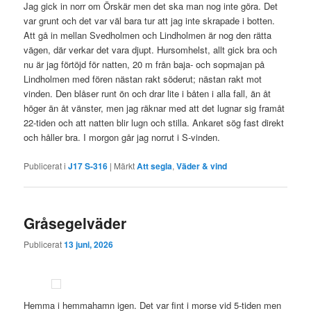
Jag gick in norr om Örskär men det ska man nog inte göra. Det
var grunt och det var väl bara tur att jag inte skrapade i botten.
Att gå in mellan Svedholmen och Lindholmen är nog den rätta
vägen, där verkar det vara djupt. Hursomhelst, allt gick bra och
nu är jag förtöjd för natten, 20 m från baja- och sopmajan på
Lindholmen med fören nästan rakt söderut; nästan rakt mot
vinden. Den blåser runt ön och drar lite i båten i alla fall, än åt
höger än åt vänster, men jag räknar med att det lugnar sig framåt
22-tiden och att natten blir lugn och stilla. Ankaret sög fast direkt
och håller bra. I morgon går jag norrut i S-vinden.
Publicerat i
J17 S-316
|
Märkt
Att segla
,
Väder & vind
Gråsegelväder
Publicerat
13 juni, 2026
Hemma i hemmahamn igen. Det var fint i morse vid 5-tiden men