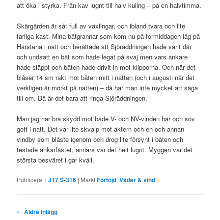
att öka i styrka. Från kav lugnt till halv kuling – på en halvtimma.
Skärgården är så: full av växlingar, och ibland tvära och lite
farliga kast. Mina båtgrannar som kom nu på förmiddagen låg på
Harstena i natt och berättade att Sjöräddningen hade varit där
och undsatt en båt som hade legat på svaj men vars ankare
hade släppt och båten hade drivit in mot klipporna. Och när det
blåser 14 sm rakt mot båten mitt i natten (och i augusti när det
verkligen är mörkt på natten) – då har man inte mycket att säga
till om. Då är det bara att ringa Sjöräddningen.
Man jag har bra skydd mot både V- och NV-vinden här och sov
gott i natt. Det var lite skvalp mot aktern och en och annan
vindby som blåste igenom och drog lite försynt i båten och
testade ankarfästet, annars var det helt lugnt. Myggen var det
största besväret i går kväll.
Publicerat i
J17 S-316
|
Märkt
Förtöjd
,
Väder & vind
Inläggsnavigering
←
Äldre inlägg