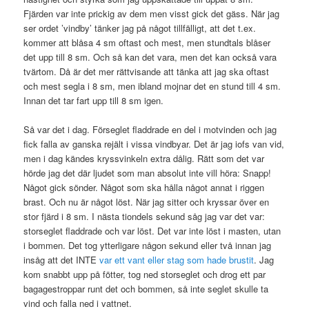
Fjärden var inte prickig av dem men visst gick det gäss. När jag
ser ordet ’vindby’ tänker jag på något tillfälligt, att det t.ex.
kommer att blåsa 4 sm oftast och mest, men stundtals blåser
det upp till 8 sm. Och så kan det vara, men det kan också vara
tvärtom. Då är det mer rättvisande att tänka att jag ska oftast
och mest segla i 8 sm, men ibland mojnar det en stund till 4 sm.
Innan det tar fart upp till 8 sm igen.
Så var det i dag. Förseglet fladdrade en del i motvinden och jag
fick falla av ganska rejält i vissa vindbyar. Det är jag iofs van vid,
men i dag kändes kryssvinkeln extra dålig. Rätt som det var
hörde jag det där ljudet som man absolut inte vill höra: Snapp!
Något gick sönder. Något som ska hålla något annat i riggen
brast. Och nu är något löst. När jag sitter och kryssar över en
stor fjärd i 8 sm. I nästa tiondels sekund såg jag var det var:
storseglet fladdrade och var löst. Det var inte löst i masten, utan
i bommen. Det tog ytterligare någon sekund eller två innan jag
insåg att det INTE
var ett vant eller stag som hade brustit
. Jag
kom snabbt upp på fötter, tog ned storseglet och drog ett par
bagagestroppar runt det och bommen, så inte seglet skulle ta
vind och falla ned i vattnet.