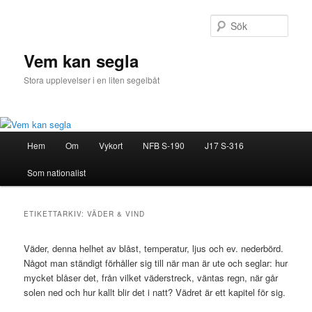
Hoppa
Hoppa
till
till
Sök
primärt
sekundärt
innehåll
innehåll
Vem kan segla
Stora upplevelser i en liten segelbåt
Huvudmeny
Hem
Om
Vykort
NFB S-190
J17 S-316
Som nationalist
ETIKETTARKIV:
VÄDER & VIND
Väder, denna helhet av blåst, temperatur, ljus och ev. nederbörd.
Något man ständigt förhåller sig till när man är ute och seglar: hur
mycket blåser det, från vilket väderstreck, väntas regn, när går
solen ned och hur kallt blir det i natt? Vädret är ett kapitel för sig.