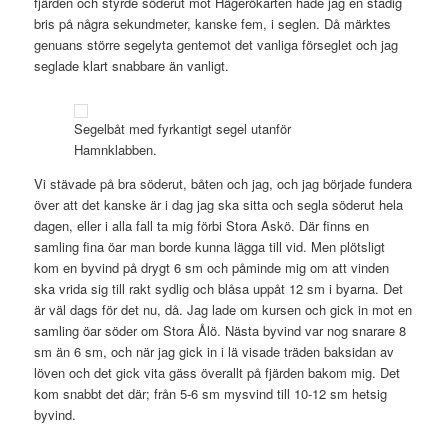
fjärden och styrde söderut mot Hägerökarten hade jag en stadig
bris på några sekundmeter, kanske fem, i seglen. Då märktes
genuans större segelyta gentemot det vanliga förseglet och jag
seglade klart snabbare än vanligt.
Segelbåt med fyrkantigt segel utanför
Hamnklabben.
Vi stävade på bra söderut, båten och jag, och jag började fundera
över att det kanske är i dag jag ska sitta och segla söderut hela
dagen, eller i alla fall ta mig förbi Stora Askö. Där finns en
samling fina öar man borde kunna lägga till vid. Men plötsligt
kom en byvind på drygt 6 sm och påminde mig om att vinden
ska vrida sig till rakt sydlig och blåsa uppåt 12 sm i byarna. Det
är väl dags för det nu, då. Jag lade om kursen och gick in mot en
samling öar söder om Stora Ålö. Nästa byvind var nog snarare 8
sm än 6 sm, och när jag gick in i lä visade träden baksidan av
löven och det gick vita gäss överallt på fjärden bakom mig. Det
kom snabbt det där; från 5-6 sm mysvind till 10-12 sm hetsig
byvind.