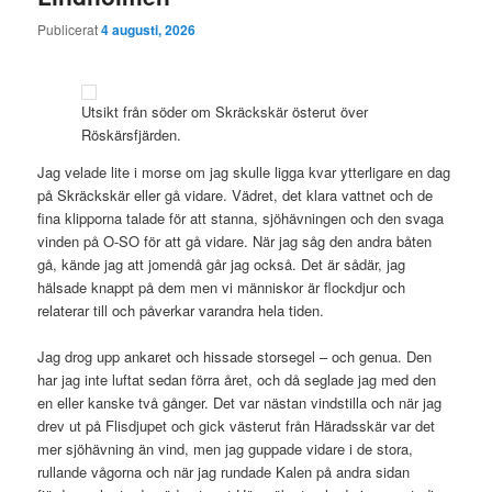
Publicerat
4 augusti, 2026
Utsikt från söder om Skräckskär österut över
Röskärsfjärden.
Jag velade lite i morse om jag skulle ligga kvar ytterligare en dag
på Skräckskär eller gå vidare. Vädret, det klara vattnet och de
fina klipporna talade för att stanna, sjöhävningen och den svaga
vinden på O-SO för att gå vidare. När jag såg den andra båten
gå, kände jag att jomendå går jag också. Det är sådär, jag
hälsade knappt på dem men vi människor är flockdjur och
relaterar till och påverkar varandra hela tiden.
Jag drog upp ankaret och hissade storsegel – och genua. Den
har jag inte luftat sedan förra året, och då seglade jag med den
en eller kanske två gånger. Det var nästan vindstilla och när jag
drev ut på Flisdjupet och gick västerut från Häradsskär var det
mer sjöhävning än vind, men jag guppade vidare i de stora,
rullande vågorna och när jag rundade Kalen på andra sidan