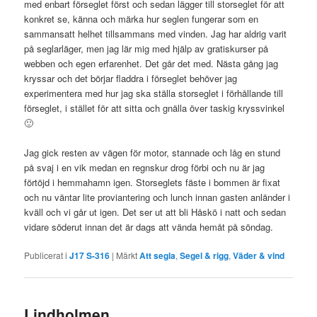
med enbart förseglet först och sedan lägger till storseglet för att
konkret se, känna och märka hur seglen fungerar som en
sammansatt helhet tillsammans med vinden. Jag har aldrig varit
på seglarläger, men jag lär mig med hjälp av gratiskurser på
webben och egen erfarenhet. Det går det med. Nästa gång jag
kryssar och det börjar fladdra i förseglet behöver jag
experimentera med hur jag ska ställa storseglet i förhållande till
förseglet, i stället för att sitta och gnälla över taskig kryssvinkel
🙂
Jag gick resten av vägen för motor, stannade och låg en stund
på svaj i en vik medan en regnskur drog förbi och nu är jag
förtöjd i hemmahamn igen. Storseglets fäste i bommen är fixat
och nu väntar lite proviantering och lunch innan gasten anländer i
kväll och vi går ut igen. Det ser ut att bli Håskö i natt och sedan
vidare söderut innan det är dags att vända hemåt på söndag.
Publicerat i
J17 S-316
|
Märkt
Att segla
,
Segel & rigg
,
Väder & vind
Lindholmen