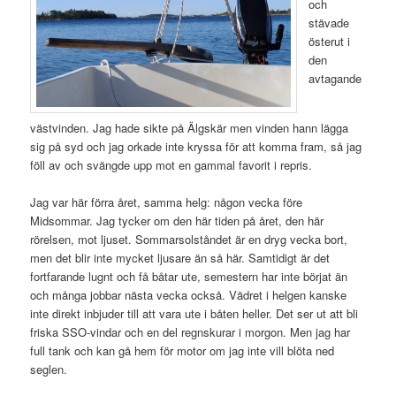
och
stävade
österut i
den
avtagande
västvinden. Jag hade sikte på Älgskär men vinden hann lägga
sig på syd och jag orkade inte kryssa för att komma fram, så jag
föll av och svängde upp mot en gammal favorit i repris.
Jag var här förra året, samma helg: någon vecka före
Midsommar. Jag tycker om den här tiden på året, den här
rörelsen, mot ljuset. Sommarsolståndet är en dryg vecka bort,
men det blir inte mycket ljusare än så här. Samtidigt är det
fortfarande lugnt och få båtar ute, semestern har inte börjat än
och många jobbar nästa vecka också. Vädret i helgen kanske
inte direkt inbjuder till att vara ute i båten heller. Det ser ut att bli
friska SSO-vindar och en del regnskurar i morgon. Men jag har
full tank och kan gå hem för motor om jag inte vill blöta ned
seglen.