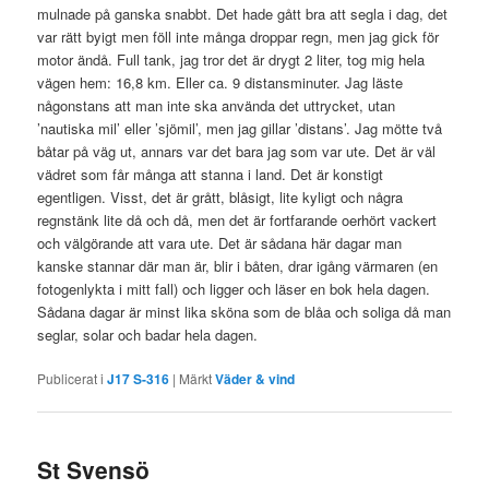
mulnade på ganska snabbt. Det hade gått bra att segla i dag, det
var rätt byigt men föll inte många droppar regn, men jag gick för
motor ändå. Full tank, jag tror det är drygt 2 liter, tog mig hela
vägen hem: 16,8 km. Eller ca. 9 distansminuter. Jag läste
någonstans att man inte ska använda det uttrycket, utan
’nautiska mil’ eller ’sjömil’, men jag gillar ’distans’. Jag mötte två
båtar på väg ut, annars var det bara jag som var ute. Det är väl
vädret som får många att stanna i land. Det är konstigt
egentligen. Visst, det är grått, blåsigt, lite kyligt och några
regnstänk lite då och då, men det är fortfarande oerhört vackert
och välgörande att vara ute. Det är sådana här dagar man
kanske stannar där man är, blir i båten, drar igång värmaren (en
fotogenlykta i mitt fall) och ligger och läser en bok hela dagen.
Sådana dagar är minst lika sköna som de blåa och soliga då man
seglar, solar och badar hela dagen.
Publicerat i
J17 S-316
|
Märkt
Väder & vind
St Svensö