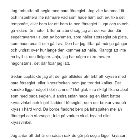
Jag fortsatte att segla med bara förseglet. Jag ville komma i lä
och inspektera lite närmare vad som hade hänt och ev. fixa det
temporärt, eller bara för att bara ta ned förseglet i lugn och ro och
gå vidare för motor. Efter en stund såg jag att det var den där
segeltravaren i slutet av bommen, som håller storseglet på plats,
som hade brustit och gått av. Den har jag tittat på många gånger
och undrat över hur länge den kommer att hålla. Klantigt att inte
ha bytt ut den tidigare. Jaja, jag har några extra travare
någonstans, det där fixar jag lätt.
Sedan upptäckte jag att det går alldeles utmärkt att kryssa med
bara förseglet, eller ’kryssfocken’ som jag tror det kallas. Det
kanske ligger något i det namnet? Det gick inte riktigt lika snabbt
som med båda seglen, å andra sidan hade jag en klart bättre
kryssvinkel och inget fladder i förseglet, som det brukar vara på
kryss i hård vind. Då borde fladdret bero på luftspalten mellan
försegel och storsegel, inte på varken vind, byvind eller
kryssvinkel.
Jag antar att det är en sådan sak de gör på seglarläger, kryssar