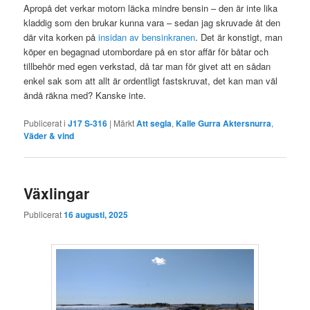
Apropå det verkar motorn läcka mindre bensin – den är inte lika
kladdig som den brukar kunna vara – sedan jag skruvade åt den
där vita korken på
insidan av bensinkranen
. Det är konstigt, man
köper en begagnad utombordare på en stor affär för båtar och
tillbehör med egen verkstad, då tar man för givet att en sådan
enkel sak som att allt är ordentligt fastskruvat, det kan man väl
ändå räkna med? Kanske inte.
Publicerat i
J17 S-316
|
Märkt
Att segla
,
Kalle Gurra Aktersnurra
,
Väder & vind
Växlingar
Publicerat
16 augusti, 2025