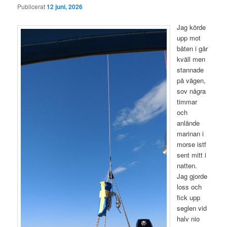
Publicerat
12 juni, 2026
Jag körde
upp mot
båten i går
kväll men
stannade
på vägen,
sov några
timmar
och
anlände
marinan i
morse istf
sent mitt i
natten.
Jag gjorde
loss och
fick upp
seglen vid
halv nio