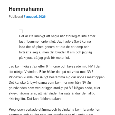
Hemmahamn
Publicerat
7 augusti, 2026
Det är lite knepigt att segla när storseglet inte sitter
fast i bommen ordentligt. Jag hade säkert kunna
lösa det på plats genom att dra dit en tamp och
fortsätta segla, men det byade i 8 sm och jag låg
på kryss, så jag gick för motor ist.
Jag kom iväg strax efter 6 i morse och kryssade mig NV i den
lite ettriga V-vinden. Eller håller den på att vrida mot NV?
Vindexen kunde inte riktigt bestämma sig där uppe i masttoppen.
Det kanske är byvindarna som kommer mer från NV än
grundvinden som verkar ligga stadigt på V? Någon sade, eller
skrev, någonstans, att när vinden tar sats ändrar den alltid
riktning lite. Det kan förklara saken.
Prognosen verkade stämma och byvindarna kom farande i en
hastighet och styrka som jag uppskattade till uppåt 8 sm.