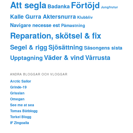
Att segla
Förtöjd
Badanka
Jungfrutur
Kalle Gurra Aktersnurra
Klubbliv
Navigare necesse est
Påmastning
Reparation, skötsel & fix
Segel & rigg
Sjösättning
Säsongens sista
Väder & vind
Vårrusta
Upptagning
ANDRA BLOGGAR OCH VLOGGAR
Arctic Sailor
Grinde-19
Grisslan
Omegan
See me at sea
Tomas Båtblogg
Torkel Blogg
IF Zingoalla