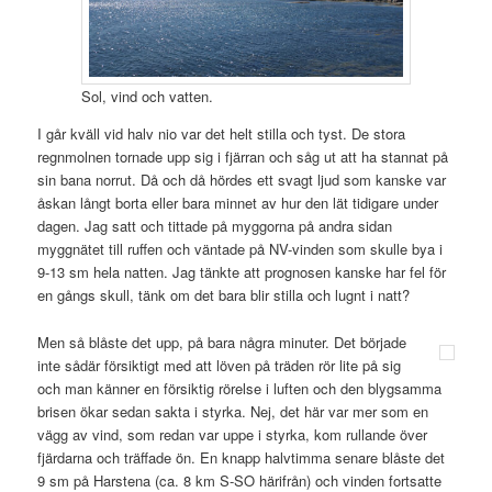
Sol, vind och vatten.
I går kväll vid halv nio var det helt stilla och tyst. De stora
regnmolnen tornade upp sig i fjärran och såg ut att ha stannat på
sin bana norrut. Då och då hördes ett svagt ljud som kanske var
åskan långt borta eller bara minnet av hur den lät tidigare under
dagen. Jag satt och tittade på myggorna på andra sidan
myggnätet till ruffen och väntade på NV-vinden som skulle bya i
9-13 sm hela natten. Jag tänkte att prognosen kanske har fel för
en gångs skull, tänk om det bara blir stilla och lugnt i natt?
Men så blåste det upp, på bara några minuter. Det började
inte sådär försiktigt med att löven på träden rör lite på sig
och man känner en försiktig rörelse i luften och den blygsamma
brisen ökar sedan sakta i styrka. Nej, det här var mer som en
vägg av vind, som redan var uppe i styrka, kom rullande över
fjärdarna och träffade ön. En knapp halvtimma senare blåste det
9 sm på Harstena (ca. 8 km S-SO härifrån) och vinden fortsatte