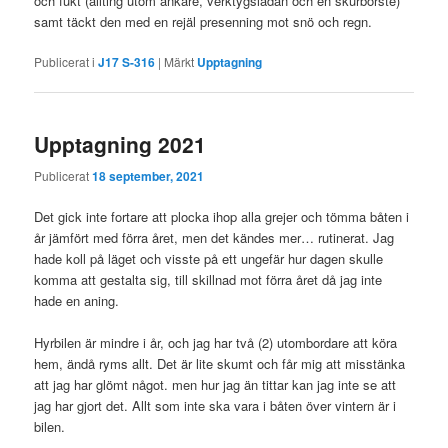
och fukt (allting utom ankare, verktygslådan och en skurborste)
samt täckt den med en rejäl presenning mot snö och regn.
Publicerat i
J17 S-316
|
Märkt
Upptagning
Upptagning 2021
Publicerat
18 september, 2021
Det gick inte fortare att plocka ihop alla grejer och tömma båten i
år jämfört med förra året, men det kändes mer… rutinerat. Jag
hade koll på läget och visste på ett ungefär hur dagen skulle
komma att gestalta sig, till skillnad mot förra året då jag inte
hade en aning.
Hyrbilen är mindre i år, och jag har två (2) utombordare att köra
hem, ändå ryms allt. Det är lite skumt och får mig att misstänka
att jag har glömt något. men hur jag än tittar kan jag inte se att
jag har gjort det. Allt som inte ska vara i båten över vintern är i
bilen.