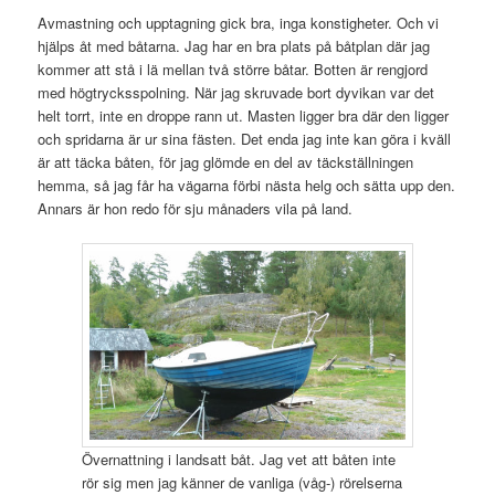
Avmastning och upptagning gick bra, inga konstigheter. Och vi
hjälps åt med båtarna. Jag har en bra plats på båtplan där jag
kommer att stå i lä mellan två större båtar. Botten är rengjord
med högtrycksspolning. När jag skruvade bort dyvikan var det
helt torrt, inte en droppe rann ut. Masten ligger bra där den ligger
och spridarna är ur sina fästen. Det enda jag inte kan göra i kväll
är att täcka båten, för jag glömde en del av täckställningen
hemma, så jag får ha vägarna förbi nästa helg och sätta upp den.
Annars är hon redo för sju månaders vila på land.
Övernattning i landsatt båt. Jag vet att båten inte
rör sig men jag känner de vanliga (våg-) rörelserna