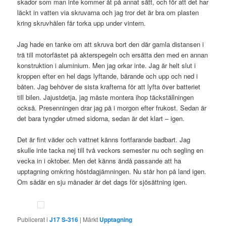
skador som man inte kommer åt på annat sätt, och för att det har
läckt in vatten via skruvarna och jag tror det är bra om plasten
kring skruvhålen får torka upp under vintern.
Jag hade en tanke om att skruva bort den där gamla distansen i
trä till motorfästet på akterspegeln och ersätta den med en annan
konstruktion i aluminium. Men jag orkar inte. Jag är helt slut i
kroppen efter en hel dags lyftande, bärande och upp och ned i
båten. Jag behöver de sista krafterna för att lyfta över batteriet
till bilen. Jajustdetja, jag måste montera ihop täckställningen
också. Presenningen drar jag på i morgon efter frukost. Sedan är
det bara tyngder utmed sidorna, sedan är det klart – igen.
Det är fint väder och vattnet känns fortfarande badbart. Jag
skulle inte tacka nej till två veckors semester nu och segling en
vecka in i oktober. Men det känns ändå passande att ha
upptagning omkring höstdagjämningen. Nu står hon på land igen.
Om sådär en sju månader är det dags för sjösättning igen.
Publicerat i
J17 S-316
|
Märkt
Upptagning