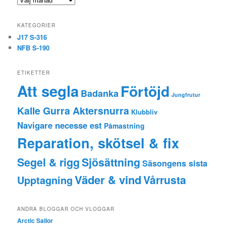
KATEGORIER
J17 S-316
NFB S-190
ETIKETTER
Att segla
Förtöjd
Badanka
Jungfrutur
Kalle Gurra Aktersnurra
Klubbliv
Navigare necesse est
Påmastning
Reparation, skötsel & fix
Segel & rigg
Sjösättning
Säsongens sista
Väder & vind
Vårrusta
Upptagning
ANDRA BLOGGAR OCH VLOGGAR
Arctic Sailor