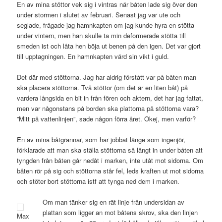
En av mina stöttor vek sig i vintras när båten lade sig över den
under stormen i slutet av februari. Senast jag var ute och
seglade, frågade jag hamnkapten om jag kunde hyra en stötta
under vintern, men han skulle ta min deformerade stötta till
smeden ist och låta hen böja ut benen på den igen. Det var gjort
till upptagningen. En hamnkapten värd sin vikt i guld.
Det där med stöttorna. Jag har aldrig förstått var på båten man
ska placera stöttorna. Två stöttor (om det är en liten båt) på
vardera långsida en bit in från fören och aktern, det har jag fattat,
men var någonstans på borden ska plattorna på stöttorna vara?
”Mitt på vattenlinjen”, sade någon förra året. Okej, men varför?
En av mina båtgrannar, som har jobbat länge som ingenjör,
förklarade att man ska ställa stöttorna så långt in under båten att
tyngden från båten går nedåt i marken, inte utåt mot sidorna. Om
båten rör på sig och stöttorna står fel, leds kraften ut mot sidorna
och stöter bort stöttorna istf att tynga ned dem i marken.
Om man tänker sig en rät linje från undersidan av
plattan som ligger an mot båtens skrov, ska den linjen
Max