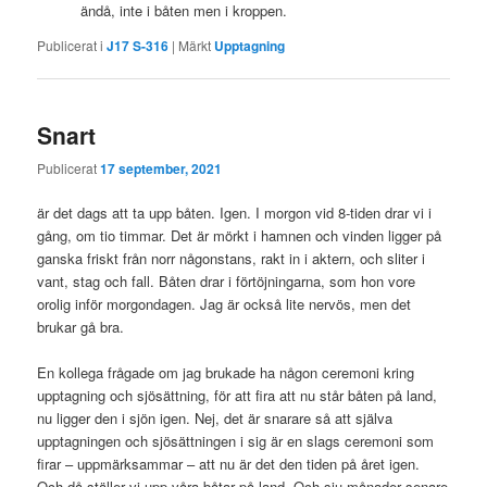
ändå, inte i båten men i kroppen.
Publicerat i
J17 S-316
|
Märkt
Upptagning
Snart
Publicerat
17 september, 2021
är det dags att ta upp båten. Igen. I morgon vid 8-tiden drar vi i
gång, om tio timmar. Det är mörkt i hamnen och vinden ligger på
ganska friskt från norr någonstans, rakt in i aktern, och sliter i
vant, stag och fall. Båten drar i förtöjningarna, som hon vore
orolig inför morgondagen. Jag är också lite nervös, men det
brukar gå bra.
En kollega frågade om jag brukade ha någon ceremoni kring
upptagning och sjösättning, för att fira att nu står båten på land,
nu ligger den i sjön igen. Nej, det är snarare så att själva
upptagningen och sjösättningen i sig är en slags ceremoni som
firar – uppmärksammar – att nu är det den tiden på året igen.
Och då ställer vi upp våra båtar på land. Och sju månader senare