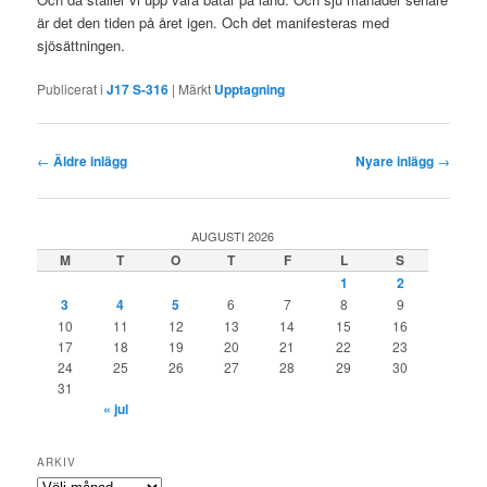
är det den tiden på året igen. Och det manifesteras med
sjösättningen.
Publicerat i
J17 S-316
|
Märkt
Upptagning
Inläggsnavigering
←
Äldre inlägg
Nyare inlägg
→
AUGUSTI 2026
M
T
O
T
F
L
S
1
2
3
4
5
6
7
8
9
10
11
12
13
14
15
16
17
18
19
20
21
22
23
24
25
26
27
28
29
30
31
« jul
ARKIV
Arkiv