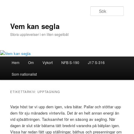
Hoppa
Hoppa
till
till
Sök
primärt
sekundärt
innehåll
innehåll
Vem kan segla
Stora upplevelser i en liten segelbåt
Huvudmeny
Hem
Om
Vykort
NFB S-190
J17 S-316
Som nationalist
ETIKETTARKIV:
UPPTAGNING
Varje höst tar vi upp dem igen, våra båtar. Pallar och stöttar upp
dem för sju månaders vintervila. Det är en helt annan energi än
vid sjösättningen. Tacksamhet för en säsong av segling. När
dagen är slut står båtarna tätt bredvid varandra på båtplan igen.
Vissa har redan fått upp ställningar, båthus och presenningar om