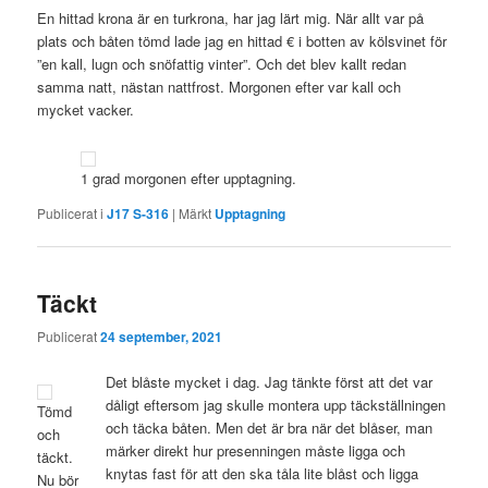
En hittad krona är en turkrona, har jag lärt mig. När allt var på
plats och båten tömd lade jag en hittad € i botten av kölsvinet för
”en kall, lugn och snöfattig vinter”. Och det blev kallt redan
samma natt, nästan nattfrost. Morgonen efter var kall och
mycket vacker.
1 grad morgonen efter upptagning.
Publicerat i
J17 S-316
|
Märkt
Upptagning
Täckt
Publicerat
24 september, 2021
Det blåste mycket i dag. Jag tänkte först att det var
dåligt eftersom jag skulle montera upp täckställningen
Tömd
och täcka båten. Men det är bra när det blåser, man
och
märker direkt hur presenningen måste ligga och
täckt.
knytas fast för att den ska tåla lite blåst och ligga
Nu bör