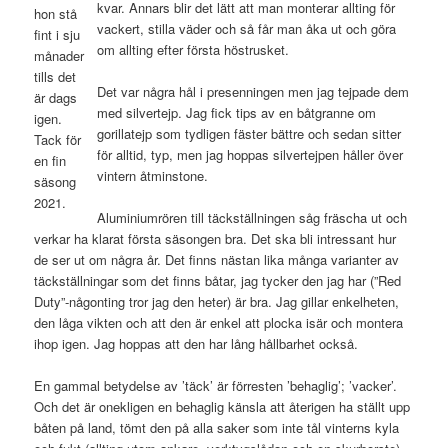
kvar. Annars blir det lätt att man monterar allting för
hon stå
vackert, stilla väder och så får man åka ut och göra
fint i sju
om allting efter första höstrusket.
månader
tills det
Det var några hål i presenningen men jag tejpade dem
är dags
med silvertejp. Jag fick tips av en båtgranne om
igen.
gorillatejp som tydligen fäster bättre och sedan sitter
Tack för
för alltid, typ, men jag hoppas silvertejpen håller över
en fin
vintern åtminstone.
säsong
2021.
Aluminiumrören till täckställningen såg fräscha ut och
verkar ha klarat första säsongen bra. Det ska bli intressant hur
de ser ut om några år. Det finns nästan lika många varianter av
täckställningar som det finns båtar, jag tycker den jag har (”Red
Duty”-någonting tror jag den heter) är bra. Jag gillar enkelheten,
den låga vikten och att den är enkel att plocka isär och montera
ihop igen. Jag hoppas att den har lång hållbarhet också.
En gammal betydelse av ’täck’ är förresten ’behaglig’; ’vacker’.
Och det är onekligen en behaglig känsla att återigen ha ställt upp
båten på land, tömt den på alla saker som inte tål vinterns kyla