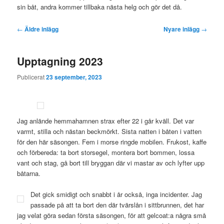
sin båt, andra kommer tillbaka nästa helg och gör det då.
Inläggsnavigering
←
Äldre inlägg
Nyare inlägg
→
Upptagning 2023
Publicerat
23 september, 2023
Jag anlände hemmahamnen strax efter 22 i går kväll. Det var
varmt, stilla och nästan beckmörkt. Sista natten i båten i vatten
för den här säsongen. Fem i morse ringde mobilen. Frukost, kaffe
och förbereda: ta bort storsegel, montera bort bommen, lossa
vant och stag, gå bort till bryggan där vi mastar av och lyfter upp
båtarna.
Det gick smidigt och snabbt i år också, inga incidenter. Jag
passade på att ta bort den där tvärslån i sittbrunnen, det har
jag velat göra sedan första säsongen, för att gelcoat:a några små