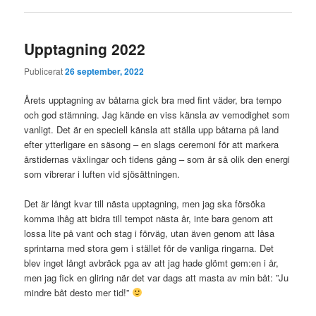
Upptagning 2022
Publicerat
26 september, 2022
Årets upptagning av båtarna gick bra med fint väder, bra tempo
och god stämning. Jag kände en viss känsla av vemodighet som
vanligt. Det är en speciell känsla att ställa upp båtarna på land
efter ytterligare en säsong – en slags ceremoni för att markera
årstidernas växlingar och tidens gång – som är så olik den energi
som vibrerar i luften vid sjösättningen.
Det är långt kvar till nästa upptagning, men jag ska försöka
komma ihåg att bidra till tempot nästa år, inte bara genom att
lossa lite på vant och stag i förväg, utan även genom att låsa
sprintarna med stora gem i stället för de vanliga ringarna. Det
blev inget långt avbräck pga av att jag hade glömt gem:en i år,
men jag fick en gliring när det var dags att masta av min båt: ”Ju
mindre båt desto mer tid!”