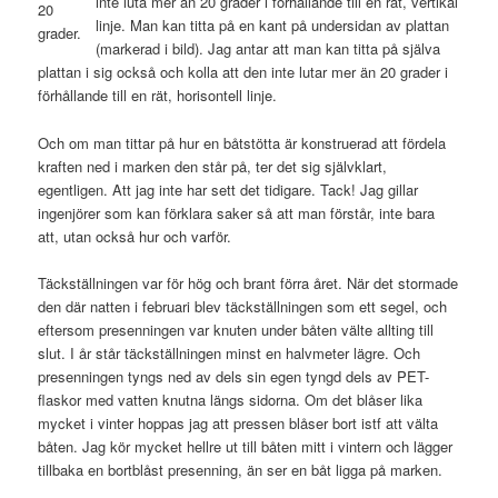
inte luta mer än 20 grader i förhållande till en rät, vertikal
20
linje. Man kan titta på en kant på undersidan av plattan
grader.
(markerad i bild). Jag antar att man kan titta på själva
plattan i sig också och kolla att den inte lutar mer än 20 grader i
förhållande till en rät, horisontell linje.
Och om man tittar på hur en båtstötta är konstruerad att fördela
kraften ned i marken den står på, ter det sig självklart,
egentligen. Att jag inte har sett det tidigare. Tack! Jag gillar
ingenjörer som kan förklara saker så att man förstår, inte bara
att, utan också hur och varför.
Täckställningen var för hög och brant förra året. När det stormade
den där natten i februari blev täckställningen som ett segel, och
eftersom presenningen var knuten under båten välte allting till
slut. I år står täckställningen minst en halvmeter lägre. Och
presenningen tyngs ned av dels sin egen tyngd dels av PET-
flaskor med vatten knutna längs sidorna. Om det blåser lika
mycket i vinter hoppas jag att pressen blåser bort istf att välta
båten. Jag kör mycket hellre ut till båten mitt i vintern och lägger
tillbaka en bortblåst presenning, än ser en båt ligga på marken.